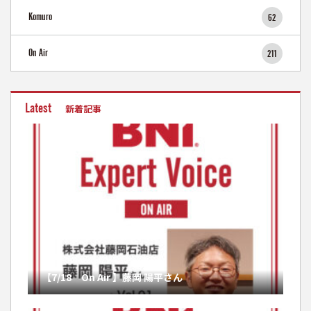
Komuro
62
On Air
211
Latest
新着記事
【7/18 On Air 】藤岡 陽平さん