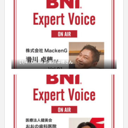
【7/4 On Air 】滑川 卓穂さん