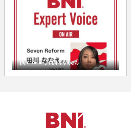
【5/9 On Air 】田川 ななえさん