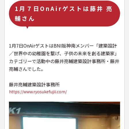
1月７日OnAirゲストは藤井 亮
輔さん
1月7日OnAirゲストは
BNI阪神南メンバー「建築設計
／世界中の幼稚園を繋げ、子供の未来を創る建築家」
カテゴリーで活動中の藤井亮輔建築設計事務所・藤井
亮輔
さんでした。
藤井亮輔建築設計事務所
https://www.ryosukefujii.com/