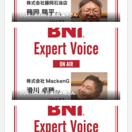
【7/18 On Air 】藤岡 陽平さん
【7/4 On Air 】滑川 卓穂さん