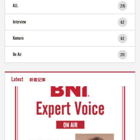
ALL
275
Interview
62
Komuro
62
On Air
211
Latest
新着記事