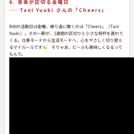
6. 音楽が区切る金曜日
——Tani Yuuki さんの「Cheers」
BNIの活動日は金曜。帰り道に聴くのは「Cheers」（Tani
Yuuki ）。その一節が、1週間の区切りと小さな祝杯を連れて
くる。仕事モードから生活モードへ、心をやさしく切り替え
るマイルールです
そりゃあ、ビールも美味しくなるって
もんで。