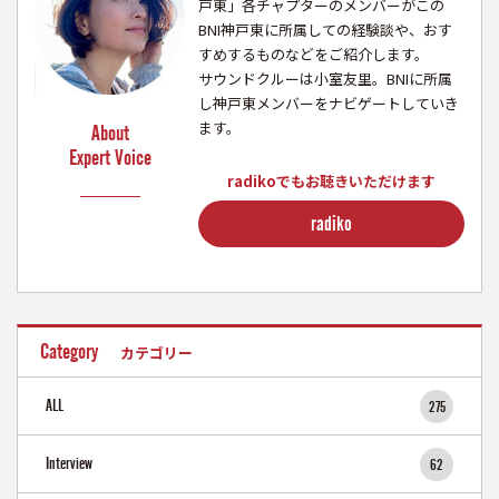
戸東」各チャプターのメンバーがこの
BNI神戸東に所属しての経験談や、おす
すめするものなどをご紹介します。
サウンドクルーは小室友里。BNIに所属
し神戸東メンバーをナビゲートしていき
ます。
About
Expert Voice
radikoでもお聴きいただけます
radiko
Category
カテゴリー
ALL
275
Interview
62