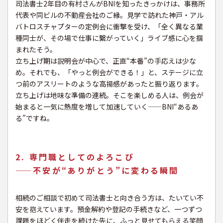
司法書士2年目の有村さんがBNIを知ったきっかけは、事務所
代表や同ビルの不動産会社のご縁。見学で訪れた神戸・アル
バトロスチャプターの定例会に衝撃を受け、「全く異なる業
種同士が、その場で仕事に繋がっていく」ライブ感に心を掴
まれたそう。
立ち上げ期は説明会が中心で、正直“本番”の手応えは少な
め。それでも、「やっと例会ができる！」と、ステージに立
つ前のアスリートのような高揚感があったと振り返ります。
立ち上げは地味な準備の連続。そこを楽しめる人は、例会が
始まると一気に熱度を増して加速していく——BNI“あるあ
る”ですね。
2. 専門職としてのよろこび
——不安が“ありがとう”に変わる瞬間
相続のご相談で初めて司法書士と向き合う方は、たいてい不
安を抱えています。預金解約や登記の手続きなど、一つずつ
課題をほどく伴走を続けた先に、ふっと見せてもらえる笑顔