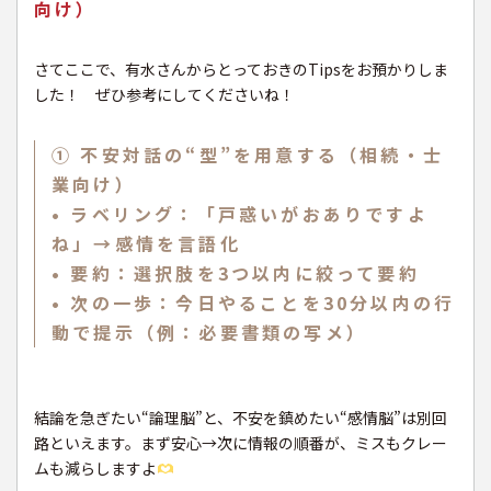
向け）
さてここで、有水さんからとっておきのTipsをお預かりしま
した！ ぜひ参考にしてくださいね！
① 不安対話の“型”を用意する（相続・士
業向け）
• ラベリング：「戸惑いがおありですよ
ね」→感情を言語化
• 要約：選択肢を3つ以内に絞って要約
• 次の一歩：今日やることを30分以内の行
動で提示（例：必要書類の写メ）
結論を急ぎたい“論理脳”と、不安を鎮めたい“感情脳”は別回
路といえます。まず安心→次に情報の順番が、ミスもクレー
ムも減らしますよ