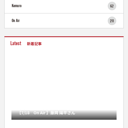
Komuro
62
On Air
211
Latest
新着記事
【7/18 On Air 】藤岡 陽平さん