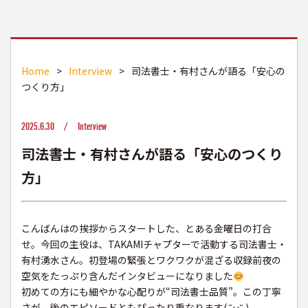
Home
>
Interview
>
司法書士・有村さんが語る「安心の
つくり方」
2025.6.30 /
Interview
司法書士・有村さんが語る「安心のつくり
方」
こんばんはの挨拶からスタートした、とある金曜日の打合
せ。今回の主役は、TAKAMIチャプターで活動する司法書士・
有村湧水さん。初登場の緊張とワクワクが混ざる収録前夜の
空気をたっぷり含んだインタビューになりました
初めての方にも細やかな心配りが“司法書士品質”。この丁寧
さが、後のエピソードともぴったり重なります( ˘ω˘ )