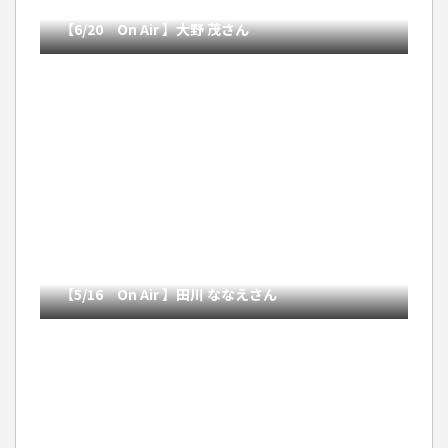
【6/20 On Air 】大野 茂さん
【5/16 On Air 】田川 ななえさん