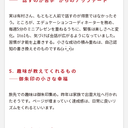
——“話すのが苦手”からのアップデート
実は有村さん、もともと人前で話すのが得意ではなかったそ
う。ところが、エデュケーションコーディネーターを務め、
毎週5分のミニプレゼンを重ねるうちに、緊張は楽しさへと変
化。1to1も、気づけば会話が広がるようになっていました。
習慣が才能を上書きする。小さな成功の積み重ねは、自己認
知の書き換えそのものですね(ง •̀_•́)ง
5. 趣味が教えてくれるもの
——御朱印の小さな幸福
旅先での趣味は御朱印集め。昨年は家族で出雲大社へ行かれ
たそうです。ページが埋まっていく達成感は、日常に良いリ
ズムをくれるといいます。