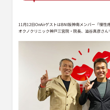
11月12
日OnAirゲストは
BNI阪神南メンバー「
慢性
オクノクリニック神戸三宮院・院長、澁谷真彦
さん