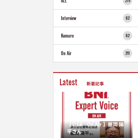
ALL
275
Interview
62
Komuro
62
On Air
211
Latest
新着記事
【7/18 On Air 】藤岡 陽
平さん