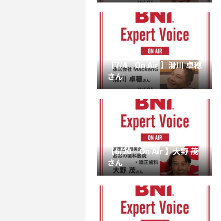
【7/4 On Air 】滑川 卓穂
さん
【6/20 On Air 】大野 茂
さん