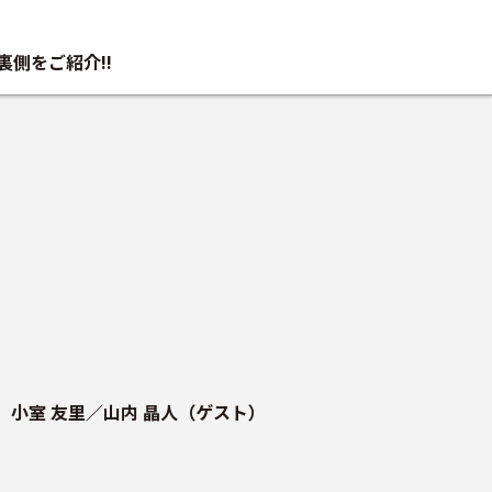
や裏側をご紹介!!
ー
小室 友里／山内 晶人（ゲスト）