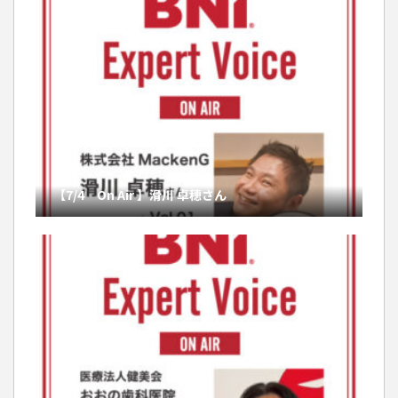
【7/4 On Air 】滑川 卓穂さん