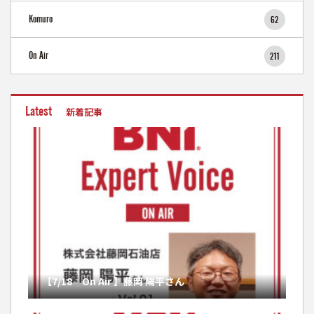
Komuro
62
On Air
211
Latest
新着記事
【7/18 On Air 】藤岡 陽平さん