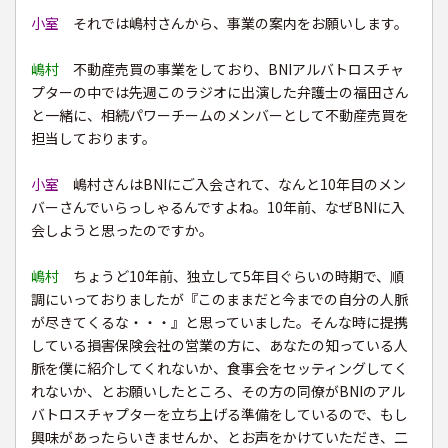
小室
それでは嶋村さんから、事業の案内をお願いします。
嶋村
不動産売買の事業をしており、BNIアルバトロスチャ
プターの中では先週このラジオに出演した弁護士の福田さん
と一緒に、相続パワーチームのメンバーとして不動産売買を
担当しております。
小室
嶋村さんはBNIにご入会されて、なんと10年目のメン
バーさんでいらっしゃるんですよね。10年前、なぜBNIに入
会しようと思ったのですか。
嶋村
ちょうど10年前、独立して5年目ぐらいの時期で、順
調にいっておりましたが『このままだと今までの自分の人脈
が尽きてくるな・・・』と思っていました。そんな時に提携
している損害保険会社の営業の方に、あなたの知っている人
脈を僕に紹介してくれないか、食事会をセッティングしてく
れないか、とお願いしたところ、その方の同僚がBNIのアル
バトロスチャプターを立ち上げる準備をしているので、もし
興味があったらいきませんか、とお声をかけていただき、二