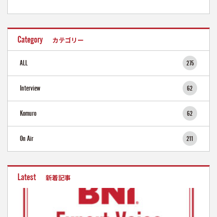
Category
カテゴリー
ALL
275
Interview
62
Komuro
62
On Air
211
Latest
新着記事