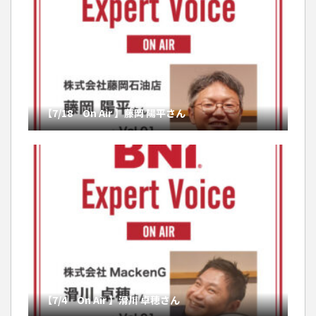
【7/18 On Air 】藤岡 陽平さん
【7/4 On Air 】滑川 卓穂さん