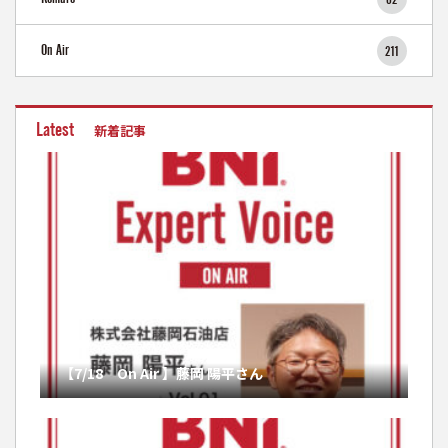
On Air
211
Latest
新着記事
【7/18 On Air 】藤岡 陽平さん