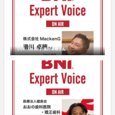
【7/4 On Air 】滑川 卓穂さん