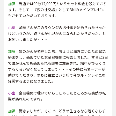
加藤
当店では90分12,000円というセット料金を設けており
ます。そして 『夜の社交場』としてBNIのメインプレゼン
もさせていただいております。
小室
加藤さんがこのラウンジのお仕事を始められたきっか
けというのが、娘さんが小児がんになられたからだった、と
お伺いしましたが・・・
加藤
娘のがんが発覚した際、ちょうど海外にいたため緊急
帰国をし、勤めていた某金融機関に報告しました。すると3日
で誰が休んでも勤められる部署に左遷され、給料がびっくり
するぐらい安くなってしまって・・・その時に前オーナーが
助けてくださり、のちに独立という形で今のル・ソレイユを
経営するようになりました。
小室
金融機関で稼いでいらっしゃったところから突然の転
機が訪れたのですね。
加藤
驚きましたが、そこで、どうせ生きるなら暗くならず