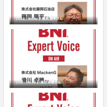
【7/18 On Air 】藤岡 陽平さん
【7/4 On Air 】滑川 卓穂さん