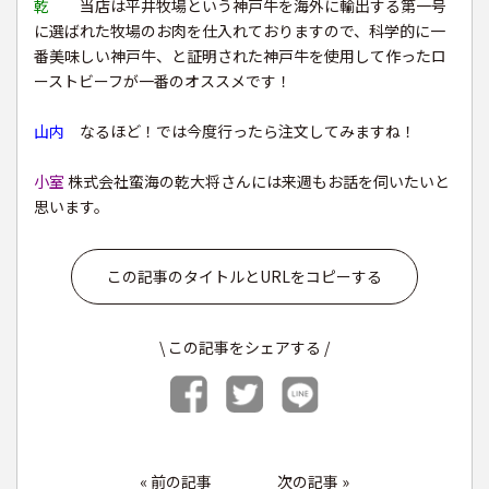
乾
当店は平井牧場という神戸牛を海外に輸出する第一号
に選ばれた牧場のお肉を仕入れておりますので、科学的に一
番美味しい神戸牛、と証明された神戸牛を使用して作ったロ
ーストビーフが一番のオススメです！
山内
なるほど！では今度行ったら注文してみますね！
小室
株式会社蛮海の乾大将さんには来週もお話を伺いたいと
思います。
この記事のタイトルとURLをコピーする
\ この記事をシェアする /
«
前の記事
次の記事
»