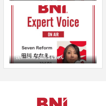
【5/9 On Air 】田川 ななえさん