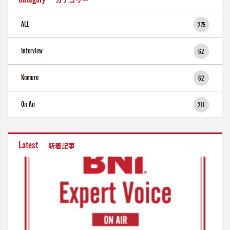
ALL
275
Interview
62
Komuro
62
On Air
211
Latest
新着記事